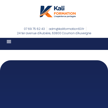
07 69 75 62 43
adm@kaliformation63.fr
24 ter avenue d'Aubière, 63800 Cournon d'Auvergne