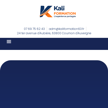
07 69 75 62 43
adm@kaliformation63.fr
24 ter avenue d'Aubière, 63800 Cournon d'Auvergne