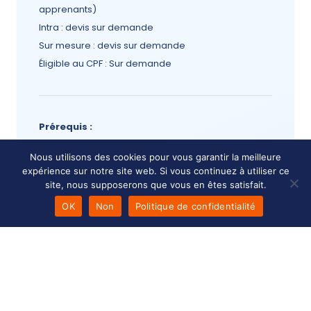
apprenants)
Intra : devis sur demande
Sur mesure : devis sur demande
Éligible au CPF : Sur demande
Prérequis :
Pas de prérequis.
Nous utilisons des cookies pour vous garantir la meilleure
Modalité d'accès :
expérience sur notre site web. Si vous continuez à utiliser ce
L'inscription à une formation est possible jusqu'à
site, nous supposerons que vous en êtes satisfait.
48h avant le début d'une session.
OK
Non
Politique de confidentialité
Délais de 14 jours ouvrés dans le cadre d’un CPF
Modalité de prise en charge :
Certifié Qualiopi pour les actions de formation et
les bilans de compétences, Kali Formation vous
permet de bénéficier de financements publics et