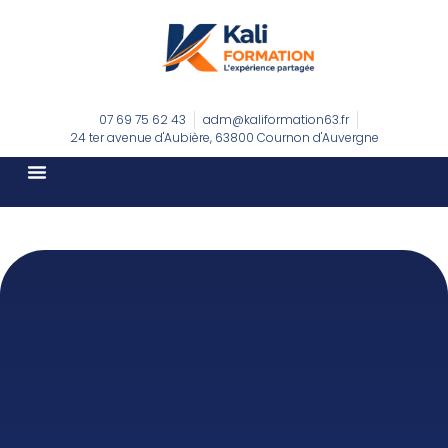
07 69 75 62 43
adm@kaliformation63.fr
24 ter avenue d'Aubière, 63800 Cournon d'Auvergne