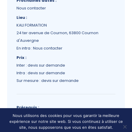
Prochaines dates :
Nous contacter
Lieu :
KALI FORMATION
24 ter avenue de Cournon, 63800 Cournon
d'Auvergne
En intra : Nous contacter
Prix :
Inter : devis sur demande
Intra : devis sur demande
Sur mesure : devis sur demande
Prérequis :
Pas de prérequis stricts, mais certaines
Nous utilisons des cookies pour vous garantir la meilleure
expérience sur notre site web. Si vous continuez à utiliser ce
compétences et expériences peuvent être
site, nous supposerons que vous en êtes satisfait.
recommandées pour tirer le meilleur parti des