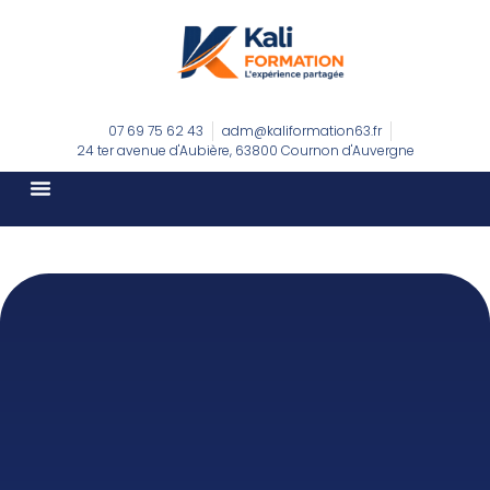
07 69 75 62 43
adm@kaliformation63.fr
24 ter avenue d'Aubière, 63800 Cournon d'Auvergne