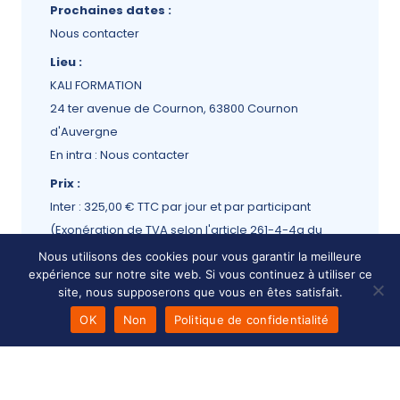
Prochaines dates :
Nous contacter
Lieu :
KALI FORMATION
24 ter avenue de Cournon, 63800 Cournon
d'Auvergne
En intra : Nous contacter
Prix :
Inter : 325,00 € TTC par jour et par participant
(Exonération de TVA selon l'article 261-4-4a du
CGI)
Nous utilisons des cookies pour vous garantir la meilleure
expérience sur notre site web. Si vous continuez à utiliser ce
Intra : devis sur demande
site, nous supposerons que vous en êtes satisfait.
Sur mesure : devis sur demande
OK
Non
Politique de confidentialité
Prérequis :